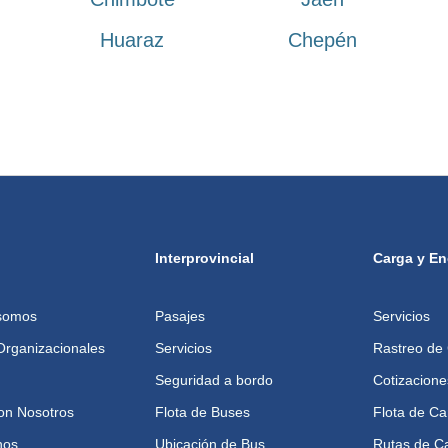
Huaraz
Chepén
Interprovincial
Carga y E
somos
Pasajes
Servicios
 Organizacionales
Servicios
Rastreo de
Seguridad a bordo
Cotizacione
on Nosotros
Flota de Buses
Flota de C
nos
Ubicación de Bus
Rutas de C