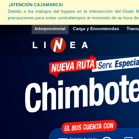
¡ATENCIÓN CAJAMARCA!
Debido a los trabajos del bypass en la intersección del 
precauciones para evitar contratiempos al momento de su hora d
Interprovincial
Carga y Encomiendas
Trans