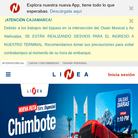
Explora nuestra nueva App, tiene todo lo que
esperabas.
Descárgala aquí
¡ATENCIÓN CAJAMARCA!
Debido a los trabajos del bypass en la intersección del Ovalo Musical y Av.
Atahualpa, SE ESTÁN REALIZANDO DESVIOS PARA EL INGRESO A
NUESTRO TERMINAL. Recomendamos tomar sus precauciones para evitar
contratiempos al momento de su hora de embarque.
INTERPROVINCIAL
CARGA Y ENCOMIENDAS
TRANSP. PERSONAL
Inicia sesión